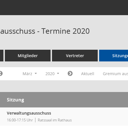
ausschuss - Termine 2020
Mitglieder
Vertreter
Sitzung
März
2020
Aktuell
Gremium au
Sitzung
Verwaltungsausschuss
16:00-17:15 Uhr
Ratssaal im Rathaus