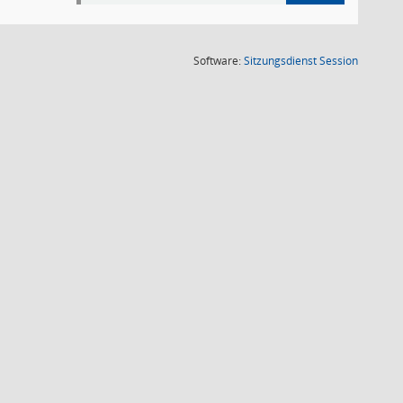
(Wird in
Software:
Sitzungsdienst
Session