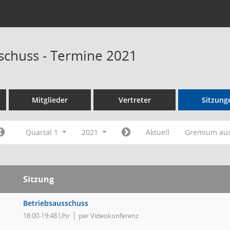
schuss - Termine 2021
Mitglieder
Vertreter
Sitzung
Quartal 1
2021
Aktuell
Gremium au
Sitzung
Betriebsausschuss
18:00-19:48 Uhr
per Videokonferenz