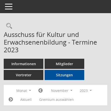
Toggle navigation
Rechercheauswahl
Ausschuss für Kultur und
Erwachsenenbildung - Termine
2023
Informationen
Mitglieder
Vertreter
Sitzungen
Monat
November
2023
Aktuell
Gremium auswählen