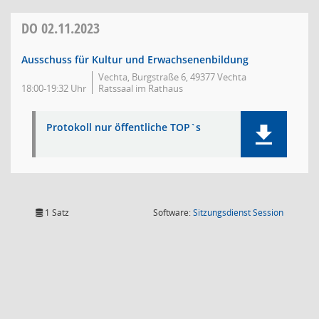
DO
02.11.2023
Ausschuss für Kultur und Erwachsenenbildung
Vechta, Burgstraße 6, 49377 Vechta
18:00-19:32 Uhr
Ratssaal im Rathaus
Protokoll nur öffentliche TOP`s
(Wird in
1 Satz
Software:
Sitzungsdienst
Session