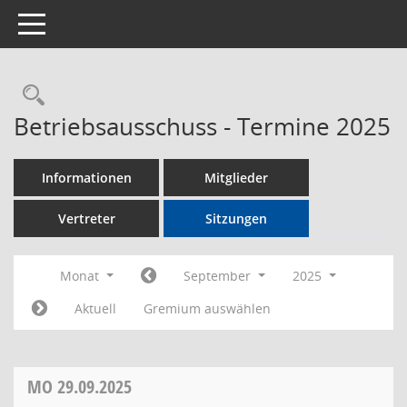
Toggle navigation
Rechercheauswahl
Betriebsausschuss - Termine 2025
Informationen
Mitglieder
Vertreter
Sitzungen
Monat
September
2025
Aktuell
Gremium auswählen
MO
29.09.2025