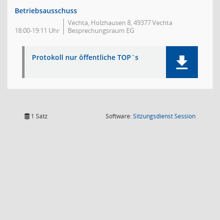
Betriebsausschuss
Vechta, Holzhausen 8, 49377 Vechta
18:00-19:11 Uhr
Besprechungsraum EG
Protokoll nur öffentliche TOP`s
(Wird in
1 Satz
Software:
Sitzungsdienst
Session