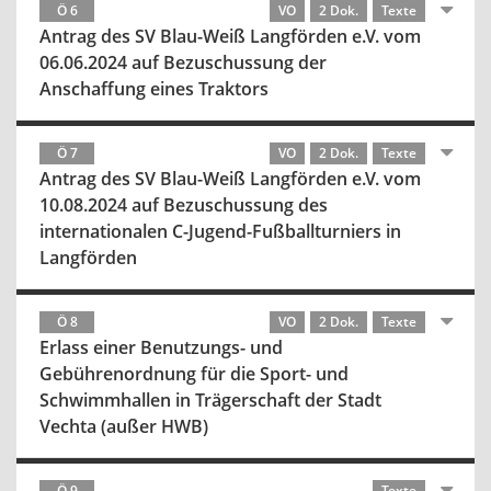
Ö 6
VO
2 Dok.
Texte
Antrag des SV Blau-Weiß Langförden e.V. vom
06.06.2024 auf Bezuschussung der
Anschaffung eines Traktors
Ö 7
VO
2 Dok.
Texte
Antrag des SV Blau-Weiß Langförden e.V. vom
10.08.2024 auf Bezuschussung des
internationalen C-Jugend-Fußballturniers in
Langförden
Ö 8
VO
2 Dok.
Texte
Erlass einer Benutzungs- und
Gebührenordnung für die Sport- und
Schwimmhallen in Trägerschaft der Stadt
Vechta (außer HWB)
Ö 9
Texte