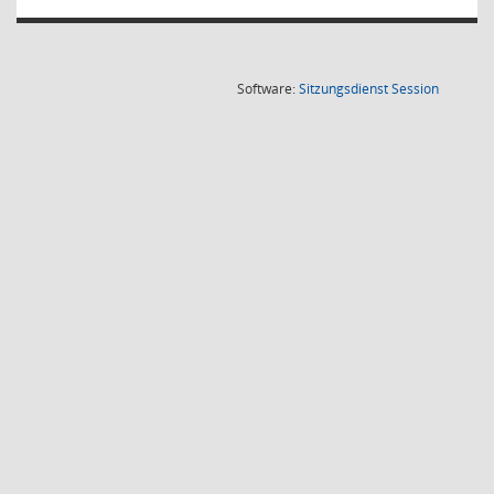
(Wird in
Software:
Sitzungsdienst
Session