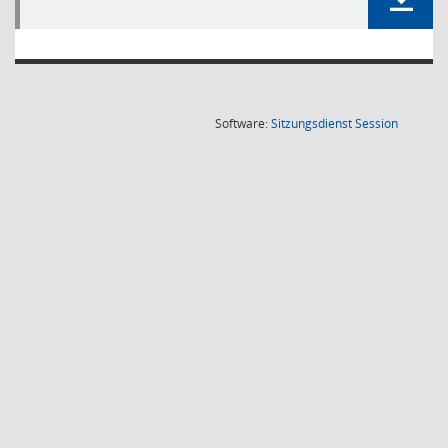
(Wird in
Software:
Sitzungsdienst
Session