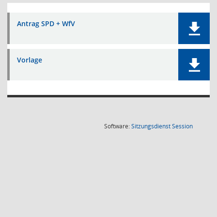
Antrag SPD + WfV
Vorlage
(Wird in
Software:
Sitzungsdienst
Session