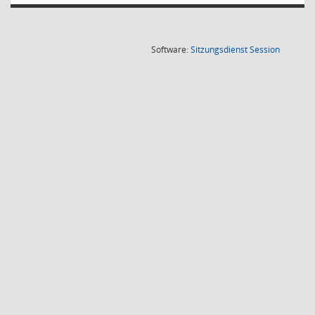
(Wird in
Software:
Sitzungsdienst
Session