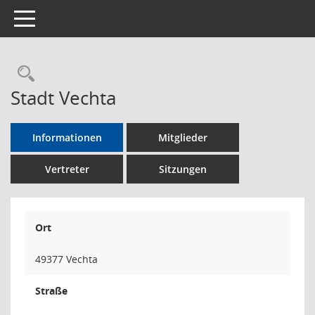
Toggle navigation
Rechercheauswahl
Stadt Vechta
Informationen
Mitglieder
Vertreter
Sitzungen
Ort
49377 Vechta
Straße