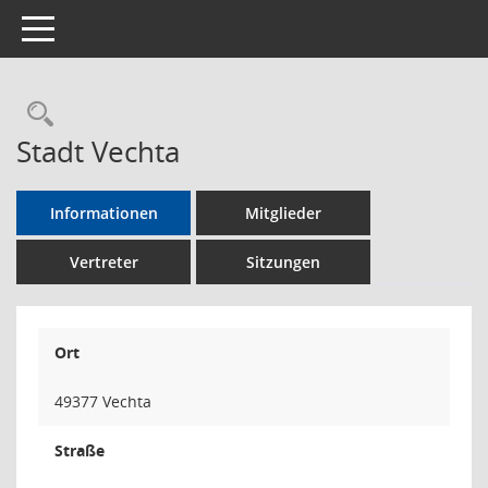
Toggle navigation
Rechercheauswahl
Stadt Vechta
Informationen
Mitglieder
Vertreter
Sitzungen
Ort
49377 Vechta
Straße