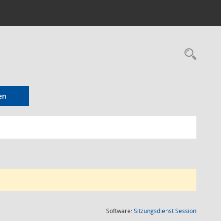
Rec
en
(Wird in
Software:
Sitzungsdienst
Session