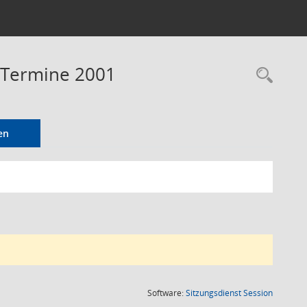
- Termine 2001
Rec
en
(Wird in
Software:
Sitzungsdienst
Session