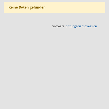
Keine Daten gefunden.
(Wird in
Software:
Sitzungsdienst
Session