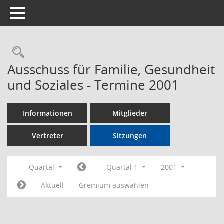
Toggle navigation
Rechercheauswahl
Ausschuss für Familie, Gesundheit
und Soziales - Termine 2001
Informationen
Mitglieder
Vertreter
Sitzungen
Quartal
Quartal 1
2001
Aktuell
Gremium auswählen