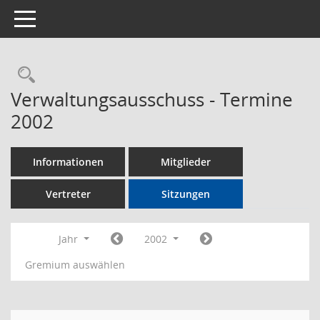
Toggle navigation
Rechercheauswahl
Verwaltungsausschuss - Termine
2002
Informationen
Mitglieder
Vertreter
Sitzungen
Jahr
2002
Gremium auswählen