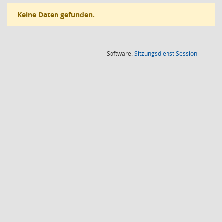
Keine Daten gefunden.
(Wird in
Software:
Sitzungsdienst
Session