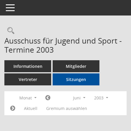
Toggle navigation
Rechercheauswahl
Ausschuss für Jugend und Sport -
Termine 2003
Informationen
Mitglieder
Vertreter
Sitzungen
Monat
Juni
2003
Aktuell
Gremium auswählen