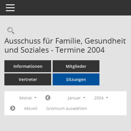
Toggle navigation
Rechercheauswahl
Ausschuss für Familie, Gesundheit
und Soziales - Termine 2004
Informationen
Mitglieder
Vertreter
Sitzungen
Monat
Januar
2004
Aktuell
Gremium auswählen