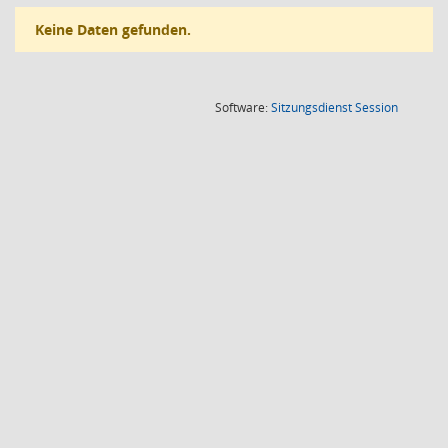
Keine Daten gefunden.
(Wird in
Software:
Sitzungsdienst
Session