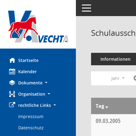
Toggle navigation
Schulaussch
Informationen
Startseite
Kalender
Jahr
Dokumente
Organisation
rechtliche Links
Tag
Impresssum
09.03.2005
Datenschutz