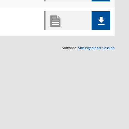
(Wird in
Software:
Sitzungsdienst
Session