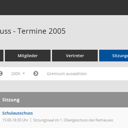
uss - Termine 2005
Mitglieder
Vertreter
Sitzung
2005
Gremium auswählen
Sitzung
Schulausschuss
15:00-18:30 Uhr
Sitzungssaal im 1. Obergeschoss des Rathauses