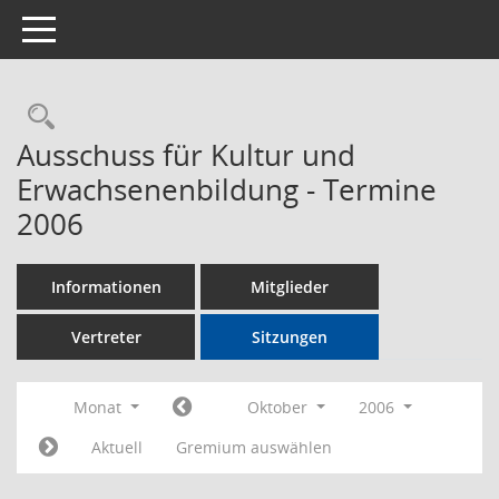
Toggle navigation
Rechercheauswahl
Ausschuss für Kultur und
Erwachsenenbildung - Termine
2006
Informationen
Mitglieder
Vertreter
Sitzungen
Monat
Oktober
2006
Aktuell
Gremium auswählen