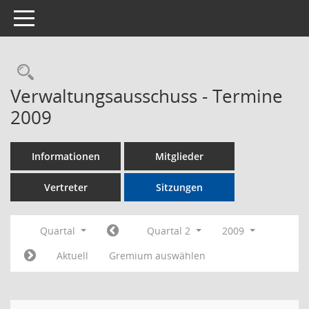
Toggle navigation
Rechercheauswahl
Verwaltungsausschuss - Termine
2009
Informationen
Mitglieder
Vertreter
Sitzungen
Quartal
Quartal 2
2009
Aktuell
Gremium auswählen