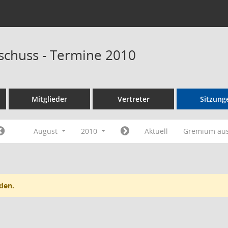
schuss - Termine 2010
Mitglieder
Vertreter
Sitzung
August
2010
Aktuell
Gremium au
den.