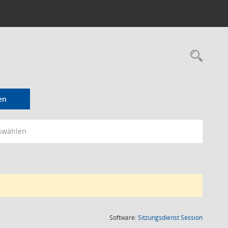
Rec
en
swählen
(Wird in
Software:
Sitzungsdienst
Session