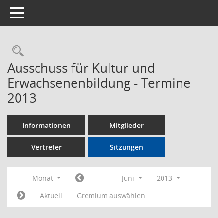
Toggle navigation
Rechercheauswahl
Ausschuss für Kultur und
Erwachsenenbildung - Termine
2013
Informationen
Mitglieder
Vertreter
Sitzungen
Monat
Juni
2013
Aktuell
Gremium auswählen