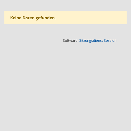
Keine Daten gefunden.
(Wird in
Software:
Sitzungsdienst
Session