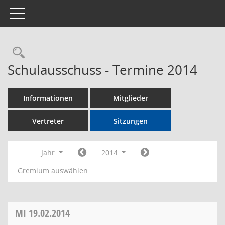
Toggle navigation
Rechercheauswahl
Schulausschuss - Termine 2014
Informationen
Mitglieder
Vertreter
Sitzungen
Jahr
2014
Gremium auswählen
MI
19.02.2014