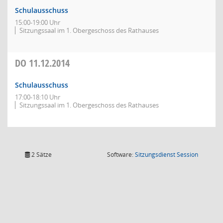
Schulausschuss
15:00-19:00 Uhr
Sitzungssaal im 1. Obergeschoss des Rathauses
DO
11.12.2014
Schulausschuss
17:00-18:10 Uhr
Sitzungssaal im 1. Obergeschoss des Rathauses
(Wird in
2 Sätze
Software:
Sitzungsdienst
Session