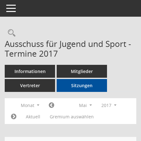
Toggle navigation
Rechercheauswahl
Ausschuss für Jugend und Sport -
Termine 2017
Informationen
Mitglieder
Vertreter
Sitzungen
Monat
Mai
2017
Aktuell
Gremium auswählen