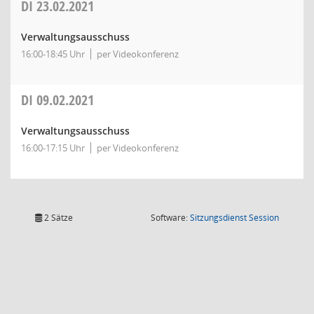
DI
23.02.2021
Verwaltungsausschuss
16:00-18:45 Uhr
per Videokonferenz
DI
09.02.2021
Verwaltungsausschuss
16:00-17:15 Uhr
per Videokonferenz
(Wird in
2 Sätze
Software:
Sitzungsdienst
Session