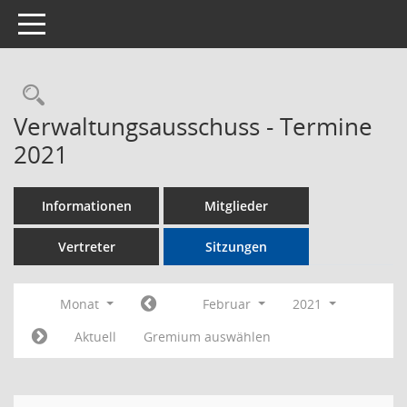
Toggle navigation
Rechercheauswahl
Verwaltungsausschuss - Termine
2021
Informationen
Mitglieder
Vertreter
Sitzungen
Monat
Februar
2021
Aktuell
Gremium auswählen