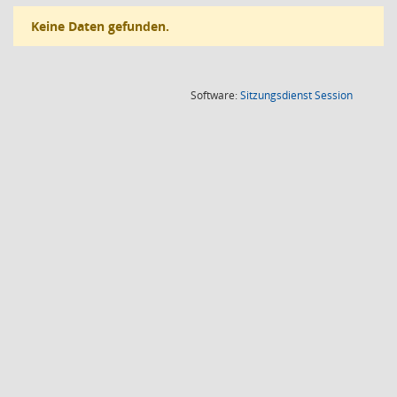
Keine Daten gefunden.
(Wird in
Software:
Sitzungsdienst
Session