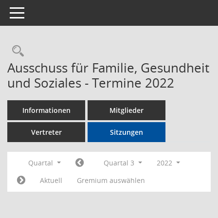
Toggle navigation
Rechercheauswahl
Ausschuss für Familie, Gesundheit
und Soziales - Termine 2022
Informationen
Mitglieder
Vertreter
Sitzungen
Quartal
Quartal 3
2022
Aktuell
Gremium auswählen