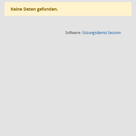
Keine Daten gefunden.
(Wird in
Software:
Sitzungsdienst
Session