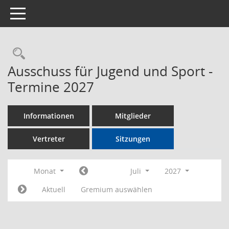
Toggle navigation
Rechercheauswahl
Ausschuss für Jugend und Sport -
Termine 2027
Informationen
Mitglieder
Vertreter
Sitzungen
Monat
Juli
2027
Aktuell
Gremium auswählen