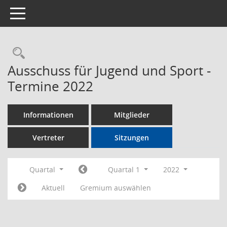
Toggle navigation
Rechercheauswahl
Ausschuss für Jugend und Sport -
Termine 2022
Informationen
Mitglieder
Vertreter
Sitzungen
Quartal
Quartal 1
2022
Aktuell
Gremium auswählen