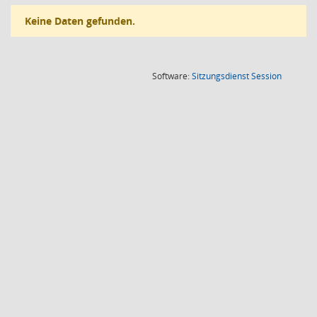
Keine Daten gefunden.
(Wird in
Software:
Sitzungsdienst
Session