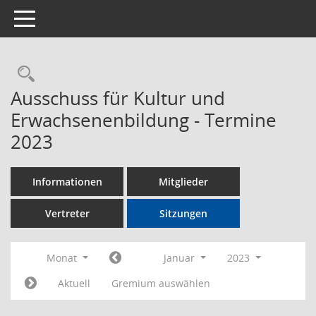
Toggle navigation
Rechercheauswahl
Ausschuss für Kultur und
Erwachsenenbildung - Termine
2023
Informationen
Mitglieder
Vertreter
Sitzungen
Monat
Januar
2023
Aktuell
Gremium auswählen