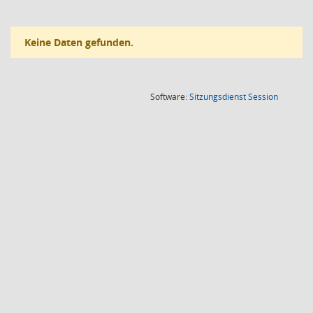
Keine Daten gefunden.
(Wird in
Software:
Sitzungsdienst
Session