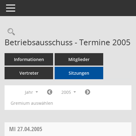
Toggle navigation
Rechercheauswahl
Betriebsausschuss - Termine 2005
Informationen
Mitglieder
Vertreter
Sitzungen
Jahr
2005
Gremium auswählen
MI
27.04.2005