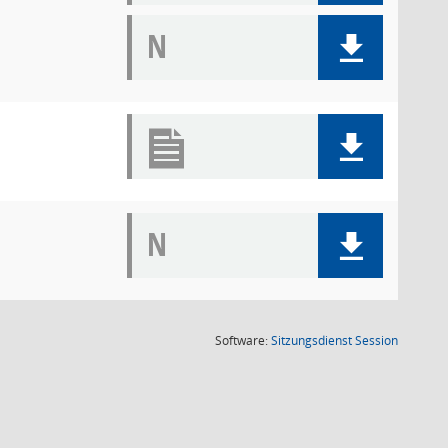
N
N
(Wird in
Software:
Sitzungsdienst
Session