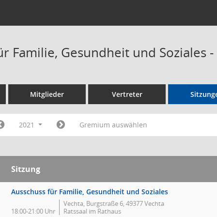
ür Familie, Gesundheit und Soziales 
Mitglieder
Vertreter
Sitzung
2021
Gremium auswählen
Sitzung
Ausschuss für Familie, Gesundheit und Soziales
Vechta, Burgstraße 6, 49377 Vechta
18:00-21:00 Uhr
Ratssaal im Rathaus