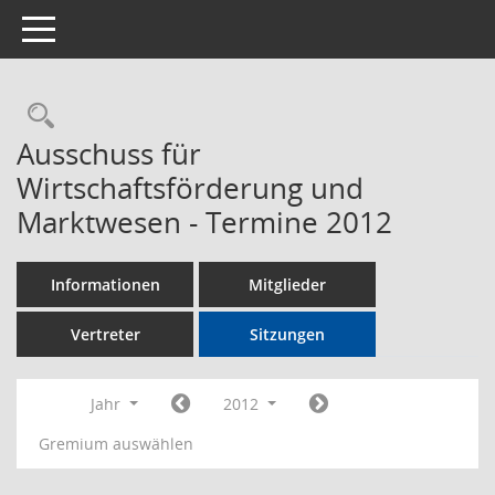
Toggle navigation
Rechercheauswahl
Ausschuss für
Wirtschaftsförderung und
Marktwesen - Termine 2012
Informationen
Mitglieder
Vertreter
Sitzungen
Jahr
2012
Gremium auswählen