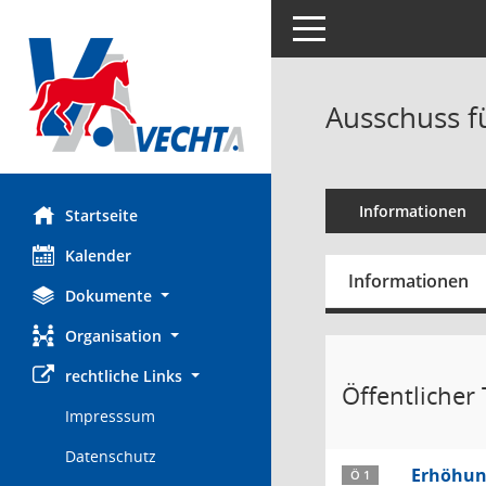
Toggle navigation
Ausschuss f
Informationen
Startseite
Kalender
Informationen
Dokumente
Organisation
rechtliche Links
Öffentlicher T
Impresssum
Datenschutz
Erhöhung
Ö 1