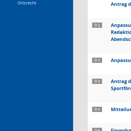
Ortsrecht
Antrag d
Anpassun
Ö 2
Redakti
Abendsc
Anpassun
Ö 3
Antrag d
Ö 4
Sportför
Mitteilu
Ö 5
Einwohn
Ö 6