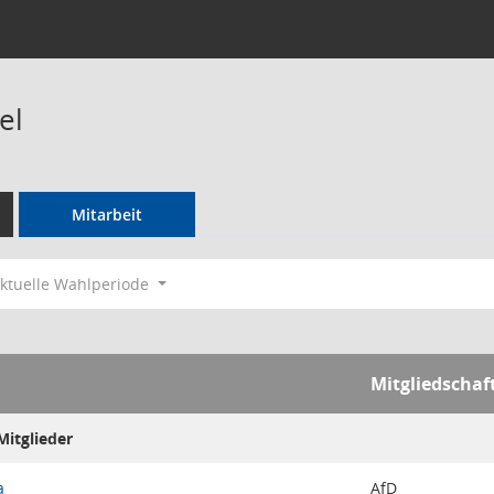
el
Mitarbeit
ktuelle Wahlperiode
Mitgliedschaf
itglieder
a
AfD