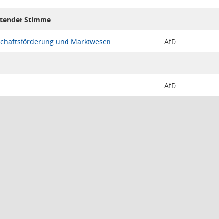
ratender Stimme
schaftsförderung und Marktwesen
AfD
AfD