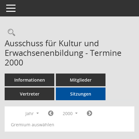
Toggle navigation
Rechercheauswahl
Ausschuss für Kultur und
Erwachsenenbildung - Termine
2000
Informationen
Mitglieder
Vertreter
Sitzungen
Jahr
2000
Gremium auswählen