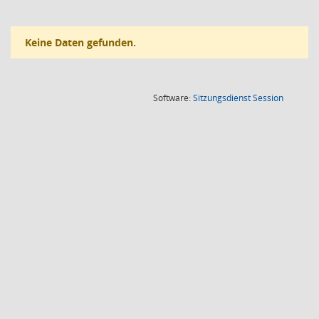
Keine Daten gefunden.
(Wird in
Software:
Sitzungsdienst
Session