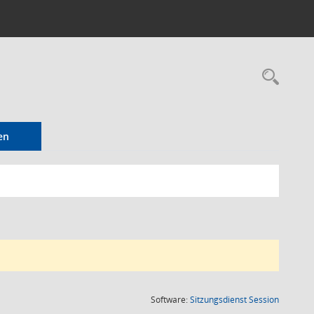
Rec
en
(Wird in
Software:
Sitzungsdienst
Session