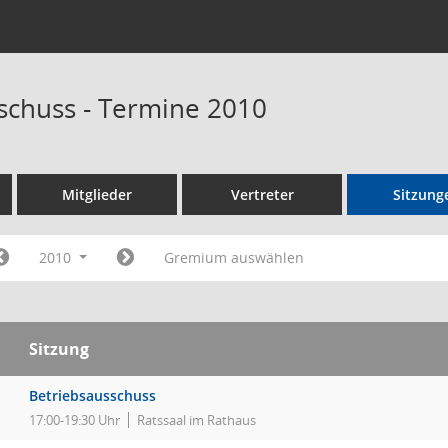
schuss - Termine 2010
Mitglieder
Vertreter
Sitzung
2010
Gremium auswählen
Sitzung
Betriebsausschuss
17:00-19:30 Uhr
Ratssaal im Rathaus