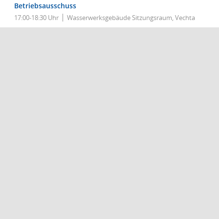
Betriebsausschuss
17:00-18:30 Uhr
Wasserwerksgebäude Sitzungsraum, Vechta