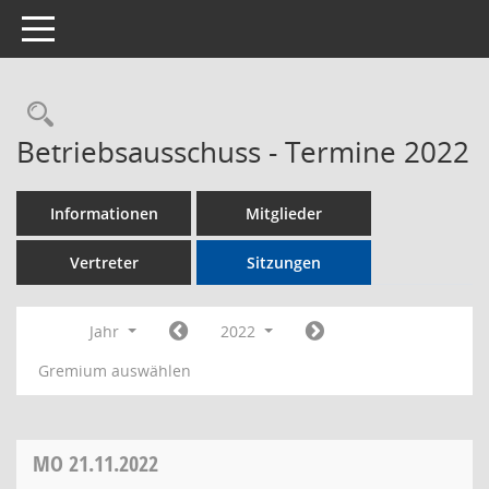
Toggle navigation
Rechercheauswahl
Betriebsausschuss - Termine 2022
Informationen
Mitglieder
Vertreter
Sitzungen
Jahr
2022
Gremium auswählen
MO
21.11.2022