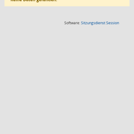
(Wird in
Software:
Sitzungsdienst
Session