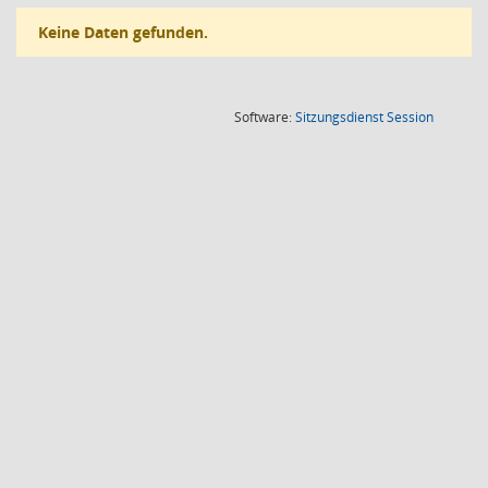
Keine Daten gefunden.
(Wird in
Software:
Sitzungsdienst
Session