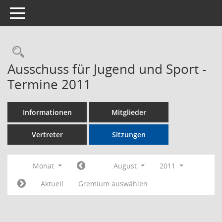
Toggle navigation
Rechercheauswahl
Ausschuss für Jugend und Sport -
Termine 2011
Informationen
Mitglieder
Vertreter
Sitzungen
Monat
August
2011
Aktuell
Gremium auswählen