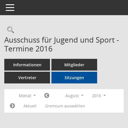
Toggle navigation
Rechercheauswahl
Ausschuss für Jugend und Sport -
Termine 2016
Informationen
Mitglieder
Vertreter
Sitzungen
Monat
August
2016
Aktuell
Gremium auswählen