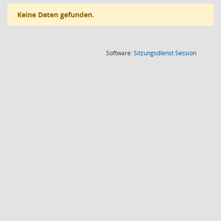
Keine Daten gefunden.
(Wird in
Software:
Sitzungsdienst
Session