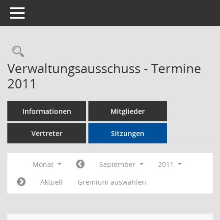
Toggle navigation
Rechercheauswahl
Verwaltungsausschuss - Termine
2011
Informationen
Mitglieder
Vertreter
Sitzungen
Monat
September
2011
Aktuell
Gremium auswählen