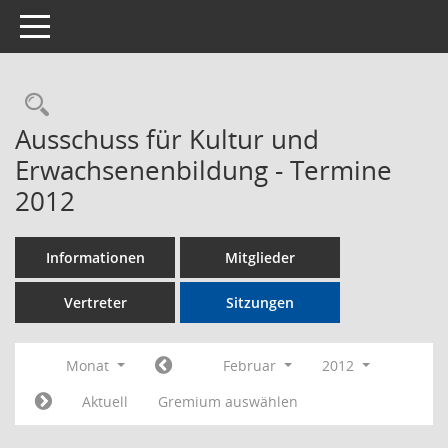
Toggle navigation
Rechercheauswahl
Ausschuss für Kultur und
Erwachsenenbildung - Termine
2012
Informationen
Mitglieder
Vertreter
Sitzungen
Monat
Februar
2012
Aktuell
Gremium auswählen