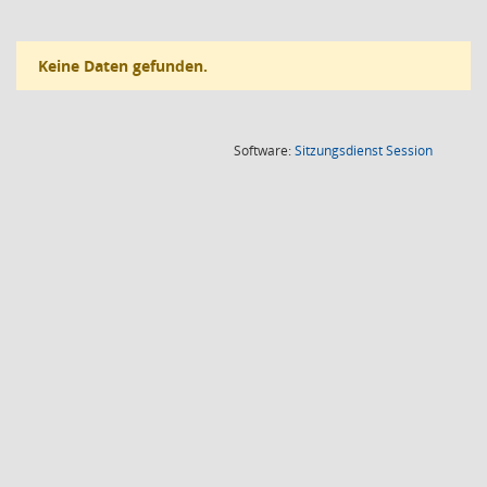
Keine Daten gefunden.
(Wird in
Software:
Sitzungsdienst
Session