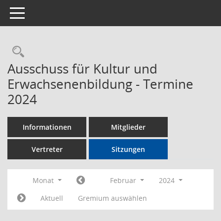
Toggle navigation
Rechercheauswahl
Ausschuss für Kultur und
Erwachsenenbildung - Termine
2024
Informationen
Mitglieder
Vertreter
Sitzungen
Monat
Februar
2024
Aktuell
Gremium auswählen