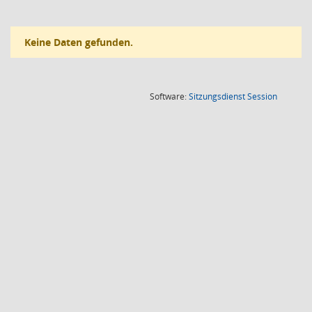
Keine Daten gefunden.
(Wird in
Software:
Sitzungsdienst
Session