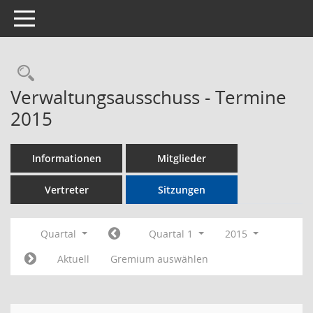
Toggle navigation
Rechercheauswahl
Verwaltungsausschuss - Termine
2015
Informationen
Mitglieder
Vertreter
Sitzungen
Quartal
Quartal 1
2015
Aktuell
Gremium auswählen