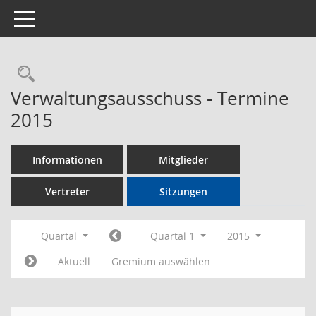
Toggle navigation
Rechercheauswahl
Verwaltungsausschuss - Termine
2015
Informationen
Mitglieder
Vertreter
Sitzungen
Quartal
Quartal 1
2015
Aktuell
Gremium auswählen