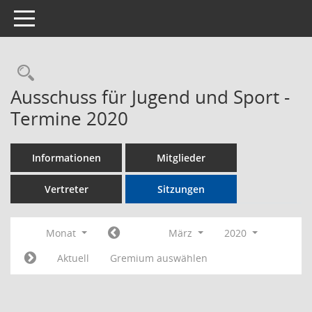
Toggle navigation
Rechercheauswahl
Ausschuss für Jugend und Sport -
Termine 2020
Informationen
Mitglieder
Vertreter
Sitzungen
Monat
März
2020
Aktuell
Gremium auswählen