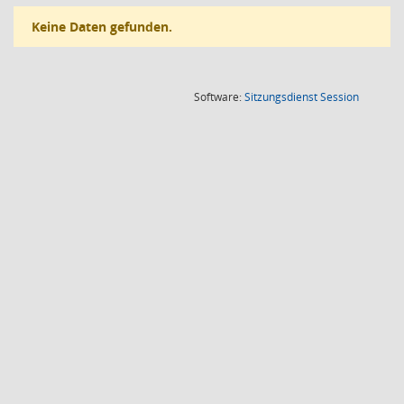
Keine Daten gefunden.
(Wird in
Software:
Sitzungsdienst
Session