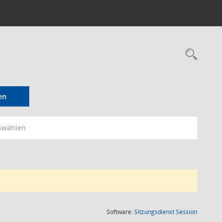
Rec
en
swählen
(Wird in
Software:
Sitzungsdienst
Session