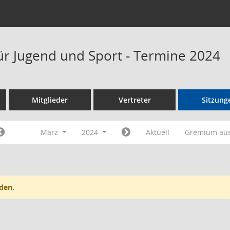
ür Jugend und Sport - Termine 2024
Mitglieder
Vertreter
Sitzung
März
2024
Aktuell
Gremium au
den.