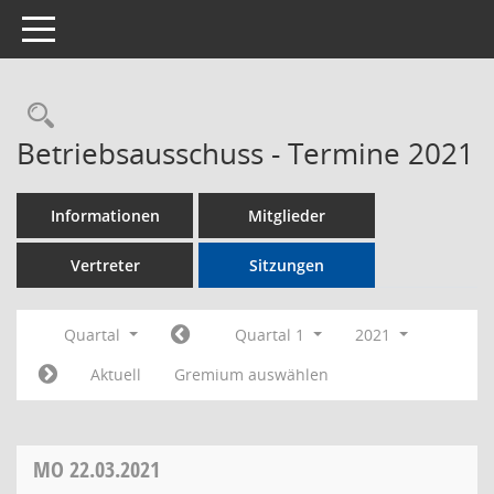
Toggle navigation
Rechercheauswahl
Betriebsausschuss - Termine 2021
Informationen
Mitglieder
Vertreter
Sitzungen
Quartal
Quartal 1
2021
Aktuell
Gremium auswählen
MO
22.03.2021