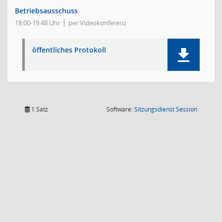
Betriebsausschuss
18:00-19:48 Uhr
per Videokonferenz
öffentliches Protokoll
(Wird in
1 Satz
Software:
Sitzungsdienst
Session