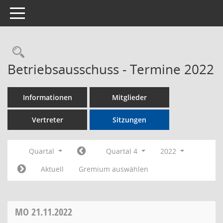
Toggle navigation
Rechercheauswahl
Betriebsausschuss - Termine 2022
Informationen
Mitglieder
Vertreter
Sitzungen
Quartal
Quartal 4
2022
Aktuell
Gremium auswählen
MO
21.11.2022